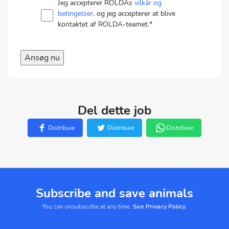
Jeg accepterer ROLDAs
vilkår og
betingelser
, og jeg accepterer at blive
kontaktet af ROLDA-teamet.
*
Ansøg nu
Del dette job
Distribuie
Distribuie
Distribuie
Subscribe and save animals
You can unsubscribe at any time.
See Privacy Policy
.