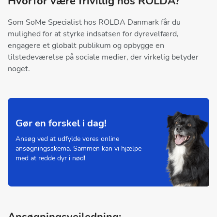
Hvorfor være frivillig hos ROLDA?
Som SoMe Specialist hos ROLDA Danmark får du
mulighed for at styrke indsatsen for dyrevelfærd,
engagere et globalt publikum og opbygge en
tilstedeværelse på sociale medier, der virkelig betyder
noget.
Gør en forskel i dag!
Ansøg ved at udfylde vores online
ansøgningsskema. Sammen kan vi hjælpe
med at redde dyr i nød!
Ansøgningsvejledning: