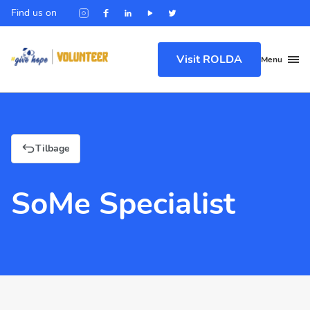
Find us on
Visit ROLDA
Menu
Tilbage
SoMe Specialist