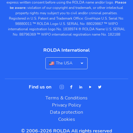
express written consent before using the ROLDA name and/or logo.
Please
be aware:
violation of our copyright and trademark, or other intelectual
property rights may subject you to civil and/or criminal penalties.
Registered in U.S. Patent and Trademark Office:
GiveHope U.S. Serial No:
98880011
™ ROLDA Logo U.S. SERIAL No: 88029867
™ WIPO
international registration logo No. 1838974
® ROLDA Name U.S. SERIAL
No: 88796369
™ WIPO international registration name No. 182188
ROLDA International
The USA
Find us on
Terms & Conditions
Privacy Policy
Data protection
Cookies
© 2006-2026 ROLDA All rights reserved